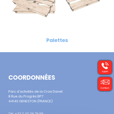
Palettes
Appel
COORDONNÉES
Contact
Parc d'activités de la Croix Danet
8 Rue du Progrès BP7
44140 GENESTON (FRANCE)
Tél. +33 2 40 26 79 98