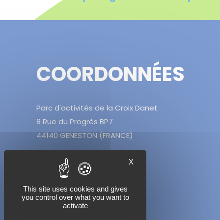
COORDONNÉES
Parc d'activités de la Croix Danet
8 Rue du Progrès BP7
44140 GENESTON (FRANCE)
X
Tél. +33 2 40 26 79 98
This site uses cookies and gives
contact@ecp-group.com
you control over what you want to
activate