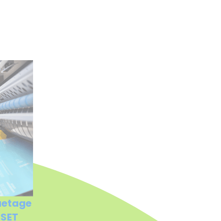
uetage
FSET