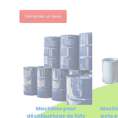
Demandez un devis
Machines pour
Machi
déchiquetage de fûts
pots e