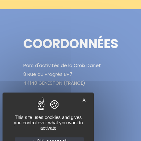
COORDONNÉES
Parc d'activités de la Croix Danet
8 Rue du Progrès BP7
44140 GENESTON (FRANCE)
X
Tél. +33 2 40 26 79 98
This site uses cookies and gives
contact@ecp-group.com
you control over what you want to
activate