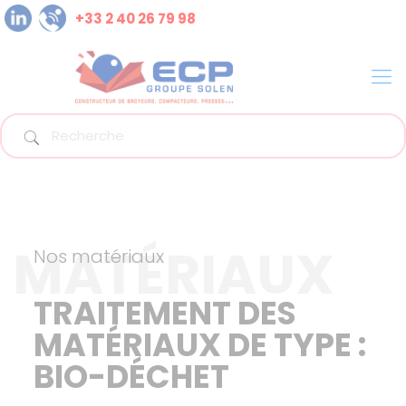
+33 2 40 26 79 98
MATÉRIAUX
Nos matériaux
TRAITEMENT DES
MATÉRIAUX DE TYPE :
BIO-DÉCHET