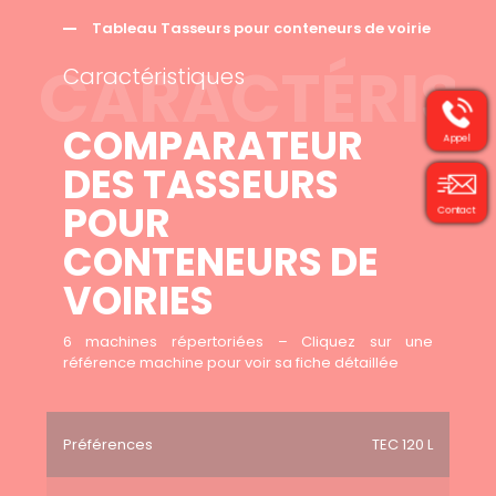
Tableau Tasseurs pour conteneurs de voirie
CARACTÉRIST
Caractéristiques
COMPARATEUR
Appel
DES TASSEURS
POUR
Contact
CONTENEURS DE
VOIRIES
6 machines répertoriées – Cliquez sur une
référence machine pour voir sa fiche détaillée
Préférences
TEC 120 L