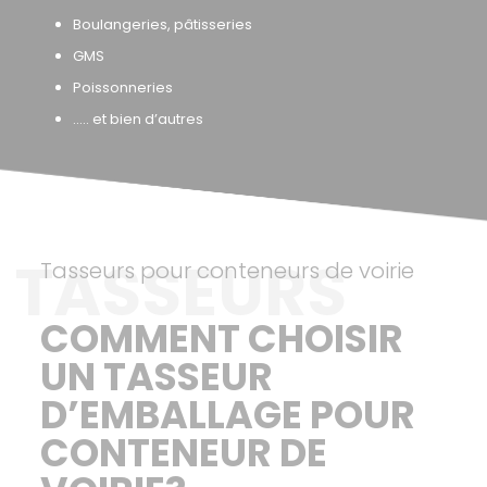
Boulangeries, pâtisseries
GMS
Poissonneries
….. et bien d’autres
TASSEURS
Tasseurs pour conteneurs de voirie
COMMENT CHOISIR
UN TASSEUR
D’EMBALLAGE POUR
CONTENEUR DE