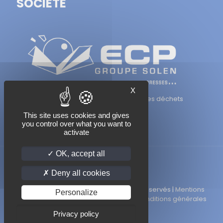
SOCIÉTÉ
X
38 ans d'expérience dans la réduction des déchets
This site uses cookies and gives
you control over what you want to
activate
OK, accept all
Deny all cookies
© 2022 ECP, Groupe Solen, tous droits réservés |
Mentions
Personalize
légales
|
Politique de confidentialité
|
Conditions générales
de vente
Privacy policy