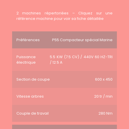
2 machines répertoriées – Cliquez sur une
référence machine pour voir sa fiche détaillée
Préférences
P55 Compacteur spécial Marine
Puissance
5.5 KW (7.5 CV) / 440V 60 HZ-TRI
électrique
/ 12.5 A
Section de coupe
600 x 450
Vitesse arbres
20 tr / min
Couple de travail
280 Nm