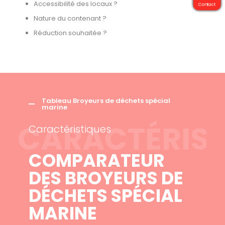
Accessibilité des locaux ?
Contact
Nature du contenant ?
Réduction souhaitée ?
Tableau Broyeurs de déchets spécial
marine
CARACTÉRIST
Caractéristiques
COMPARATEUR
DES BROYEURS DE
DÉCHETS SPÉCIAL
MARINE