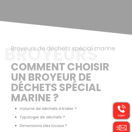
BROYEURS
Broyeurs de déchets spécial marine
COMMENT CHOISIR
UN BROYEUR DE
DÉCHETS SPÉCIAL
MARINE ?
Volume de déchets à traiter ?
Appel
Typologie de déchets ?
Dimensions des locaux ?